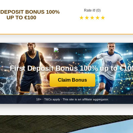
Rate it! (0)
 DEPOSIT BONUS 100%
UP TO €100
★★★★★
First Deposit Bonus 100% up to €10
Claim Bonus
18+ · T&Cs apply · This site is an affiliate aggregator.