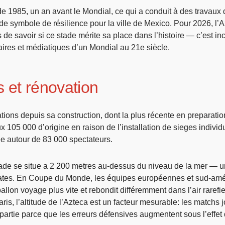
 1985, un an avant le Mondial, ce qui a conduit à des travaux d
ut de symbole de résilience pour la ville de Mexico. Pour 2026, 
 de savoir si ce stade mérite sa place dans l’histoire — c’est in
taires et médiatiques d’un Mondial au 21e siècle.
s et rénovation
vations depuis sa construction, dont la plus récente en preparati
x 105 000 d’origine en raison de l’installation de sieges indiv
ee autour de 83 000 spectateurs.
tade se situe a 2 200 metres au-dessus du niveau de la mer — une a
mates. En Coupe du Monde, les équipes européennes et sud-améri
llon voyage plus vite et rebondit différemment dans l’air rarefie
paris, l’altitude de l’Azteca est un facteur mesurable: les matc
rtie parce que les erreurs défensives augmentent sous l’effet de 