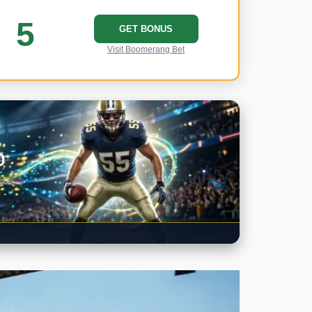
5
GET BONUS
Visit Boomerang Bet
0