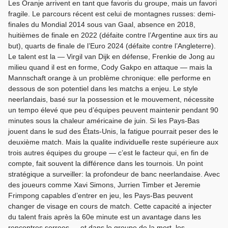
Les Oranje arrivent en tant que favoris du groupe, mais un favori
fragile. Le parcours récent est celui de montagnes russes: demi-
finales du Mondial 2014 sous van Gaal, absence en 2018,
huitièmes de finale en 2022 (défaite contre l’Argentine aux tirs au
but), quarts de finale de l’Euro 2024 (défaite contre l’Angleterre).
Le talent est la — Virgil van Dijk en défense, Frenkie de Jong au
milieu quand il est en forme, Cody Gakpo en attaque — mais la
Mannschaft orange à un problème chronique: elle performe en
dessous de son potentiel dans les matchs a enjeu. Le style
neerlandais, basé sur la possession et le mouvement, nécessite
un tempo élevé que peu d’équipes peuvent maintenir pendant 90
minutes sous la chaleur américaine de juin. Si les Pays-Bas
jouent dans le sud des États-Unis, la fatigue pourrait peser des le
deuxième match. Mais la qualite individuelle reste supérieure aux
trois autres équipes du groupe — c’est le facteur qui, en fin de
compte, fait souvent la différence dans les tournois. Un point
stratégique a surveiller: la profondeur de banc neerlandaise. Avec
des joueurs comme Xavi Simons, Jurrien Timber et Jeremie
Frimpong capables d’entrer en jeu, les Pays-Bas peuvent
changer de visage en cours de match. Cette capacité a injecter
du talent frais après la 60e minute est un avantage dans les
rencontres serrees — et dans le groupe de la mort, les