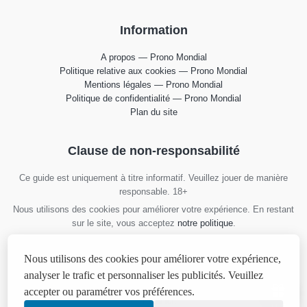
Information
A propos — Prono Mondial
Politique relative aux cookies — Prono Mondial
Mentions légales — Prono Mondial
Politique de confidentialité — Prono Mondial
Plan du site
Clause de non-responsabilité
Ce guide est uniquement à titre informatif. Veuillez jouer de manière
responsable. 18+
Nous utilisons des cookies pour améliorer votre expérience. En restant
sur le site, vous acceptez
notre politique
.
Ce site contient des liens d'affiliation. Nous pouvons recevoir une
commission si vous passez par ces liens, sans coût supplémentaire
Nous utilisons des cookies pour améliorer votre expérience,
pour vous.
analyser le trafic et personnaliser les publicités. Veuillez
Si vous avez un problème de dépendance au jeu, vous pouvez trouver
accepter ou paramétrer vos préférences.
de l'aide
ici
.
14:45