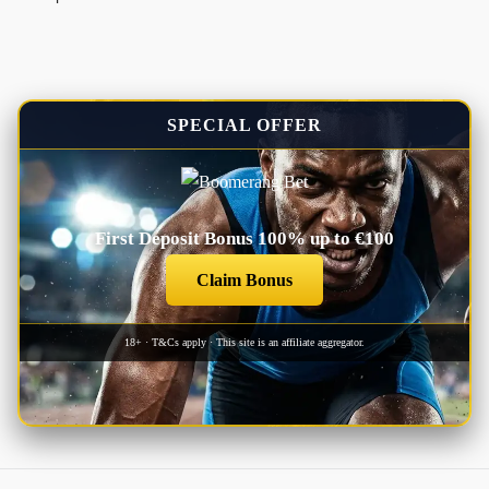
SPECIAL OFFER
First Deposit Bonus 100% up to €100
Claim Bonus
18+ · T&Cs apply · This site is an affiliate aggregator.