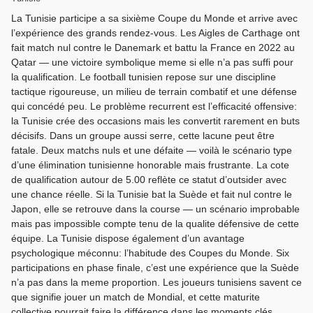
La Tunisie participe a sa sixième Coupe du Monde et arrive avec
l’expérience des grands rendez-vous. Les Aigles de Carthage ont
fait match nul contre le Danemark et battu la France en 2022 au
Qatar — une victoire symbolique meme si elle n’a pas suffi pour
la qualification. Le football tunisien repose sur une discipline
tactique rigoureuse, un milieu de terrain combatif et une défense
qui concédé peu. Le problème recurrent est l’efficacité offensive:
la Tunisie crée des occasions mais les convertit rarement en buts
décisifs. Dans un groupe aussi serre, cette lacune peut être
fatale. Deux matchs nuls et une défaite — voilà le scénario type
d’une élimination tunisienne honorable mais frustrante. La cote
de qualification autour de 5.00 reflète ce statut d’outsider avec
une chance réelle. Si la Tunisie bat la Suède et fait nul contre le
Japon, elle se retrouve dans la course — un scénario improbable
mais pas impossible compte tenu de la qualite défensive de cette
équipe. La Tunisie dispose également d’un avantage
psychologique méconnu: l’habitude des Coupes du Monde. Six
participations en phase finale, c’est une expérience que la Suède
n’a pas dans la meme proportion. Les joueurs tunisiens savent ce
que signifie jouer un match de Mondial, et cette maturite
collective pourrait faire la différence dans les moments clés,