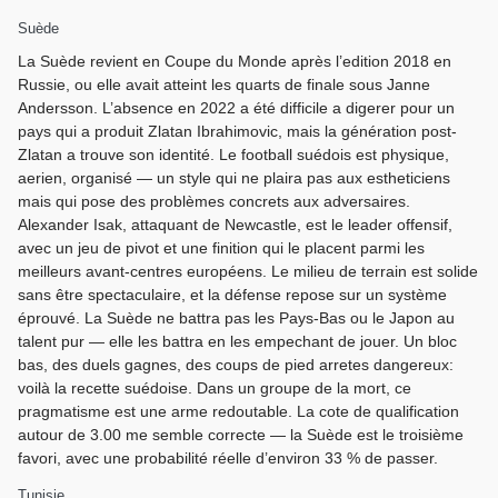
Suède
La Suède revient en Coupe du Monde après l’edition 2018 en
Russie, ou elle avait atteint les quarts de finale sous Janne
Andersson. L’absence en 2022 a été difficile a digerer pour un
pays qui a produit Zlatan Ibrahimovic, mais la génération post-
Zlatan a trouve son identité. Le football suédois est physique,
aerien, organisé — un style qui ne plaira pas aux estheticiens
mais qui pose des problèmes concrets aux adversaires.
Alexander Isak, attaquant de Newcastle, est le leader offensif,
avec un jeu de pivot et une finition qui le placent parmi les
meilleurs avant-centres européens. Le milieu de terrain est solide
sans être spectaculaire, et la défense repose sur un système
éprouvé. La Suède ne battra pas les Pays-Bas ou le Japon au
talent pur — elle les battra en les empechant de jouer. Un bloc
bas, des duels gagnes, des coups de pied arretes dangereux:
voilà la recette suédoise. Dans un groupe de la mort, ce
pragmatisme est une arme redoutable. La cote de qualification
autour de 3.00 me semble correcte — la Suède est le troisième
favori, avec une probabilité réelle d’environ 33 % de passer.
Tunisie