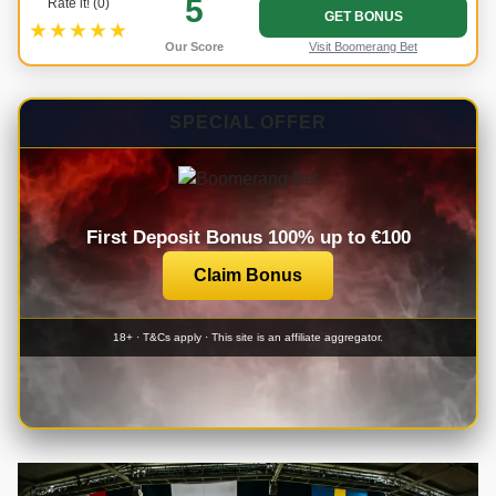
5
Rate it! (0)
GET BONUS
★★★★★
Our Score
Visit Boomerang Bet
SPECIAL OFFER
First Deposit Bonus 100% up to €100
Claim Bonus
18+ · T&Cs apply · This site is an affiliate aggregator.