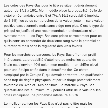
Les cotes des Pays-Bas pour le titre se situent généralement
autour de 14/1 a 18/1. Mon modèle placé la probabilité réelle de
victoire néerlandaise entre 5 et 7%. A 16/1 (probabilité implicite
de 5.9%), les cotes sont proches de la valeur juste — sans valeur
positive exceptionnelle mais sans piège non plus. C’est le type de
prix qui ne justifie ni une recommandation enthousiaste ni un
avertissement — les Pays-Bas sont prices correctement pour ce
qu’ils sont: un contender de deuxième rang avec le potentiel de
surprendre mais sans la régularité des vrais favoris.
Pour les marchés de parcours, les Pays-Bas offrent un profil
intéressant. La probabilité d’atteindre au moins les quarts de
finale est d’environ 40% selon mon modèle — un chiffre élevé
pour une équipe cotée dans le deuxième tier. Ce chiffre
s’expliqué par le Groupe F, qui devrait permettre une qualification
sans trop de dégâts physiques, et par un tirage potentiellement
favorable en 32es et 16es de finale. Le marché « Pays-Bas
quart-de-finaliste au minimum » pourrait offrir de la valeur si les
cotes impliquent une probabilité inférieure a 35%.
Le meilleur pari sur les Pays-Bas n’est pas le titre mais les