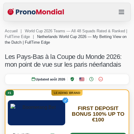
Accueil
|
World Cup 2026 Teams — All 48 Squads Rated & Ranked |
FullTime Edge
|
Netherlands World Cup 2026 — My Betting View on
the Dutch | FullTime Edge
Les Pays-Bas à la Coupe du Monde 2026:
mon point de vue sur les paris néerlandais
Updated août 2026
18+
#1
LEADING BRAND
FIRST DEPOSIT
BONUS 100% UP TO
€100