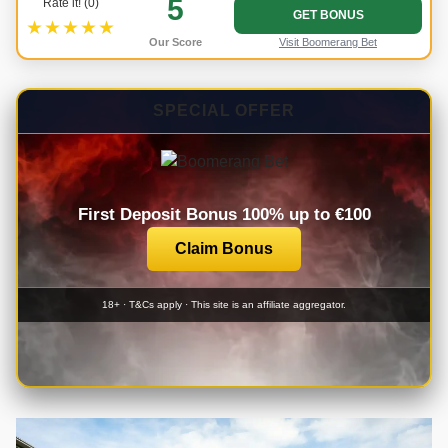
5
Rate it! (0)
GET BONUS
★★★★★
Our Score
Visit Boomerang Bet
SPECIAL OFFER
First Deposit Bonus 100% up to €100
Claim Bonus
18+ · T&Cs apply · This site is an affiliate aggregator.