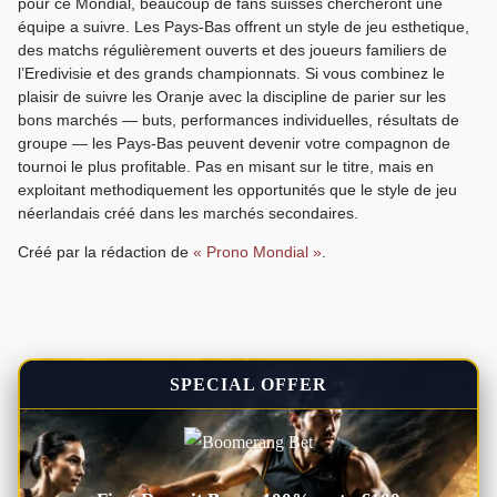
pour ce Mondial, beaucoup de fans suisses chercheront une
équipe a suivre. Les Pays-Bas offrent un style de jeu esthetique,
des matchs régulièrement ouverts et des joueurs familiers de
l’Eredivisie et des grands championnats. Si vous combinez le
plaisir de suivre les Oranje avec la discipline de parier sur les
bons marchés — buts, performances individuelles, résultats de
groupe — les Pays-Bas peuvent devenir votre compagnon de
tournoi le plus profitable. Pas en misant sur le titre, mais en
exploitant methodiquement les opportunités que le style de jeu
néerlandais créé dans les marchés secondaires.
Créé par la rédaction de
« Prono Mondial »
.
SPECIAL OFFER