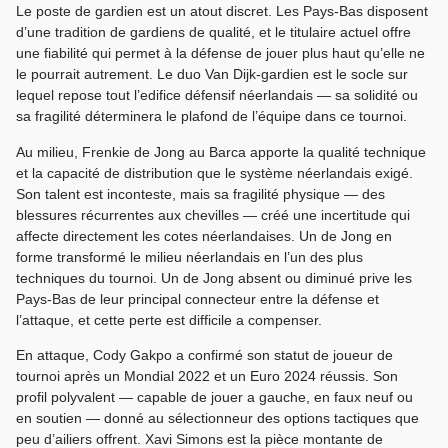
Le poste de gardien est un atout discret. Les Pays-Bas disposent
d’une tradition de gardiens de qualité, et le titulaire actuel offre
une fiabilité qui permet à la défense de jouer plus haut qu’elle ne
le pourrait autrement. Le duo Van Dijk-gardien est le socle sur
lequel repose tout l’edifice défensif néerlandais — sa solidité ou
sa fragilité déterminera le plafond de l’équipe dans ce tournoi.
Au milieu, Frenkie de Jong au Barca apporte la qualité technique
et la capacité de distribution que le système néerlandais exigé.
Son talent est inconteste, mais sa fragilité physique — des
blessures récurrentes aux chevilles — créé une incertitude qui
affecte directement les cotes néerlandaises. Un de Jong en
forme transformé le milieu néerlandais en l’un des plus
techniques du tournoi. Un de Jong absent ou diminué prive les
Pays-Bas de leur principal connecteur entre la défense et
l’attaque, et cette perte est difficile a compenser.
En attaque, Cody Gakpo a confirmé son statut de joueur de
tournoi après un Mondial 2022 et un Euro 2024 réussis. Son
profil polyvalent — capable de jouer a gauche, en faux neuf ou
en soutien — donné au sélectionneur des options tactiques que
peu d’ailiers offrent. Xavi Simons est la pièce montante de