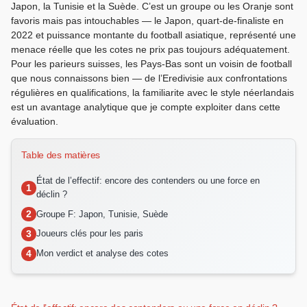
Japon, la Tunisie et la Suède. C’est un groupe ou les Oranje sont
favoris mais pas intouchables — le Japon, quart-de-finaliste en
2022 et puissance montante du football asiatique, représenté une
menace réelle que les cotes ne prix pas toujours adéquatement.
Pour les parieurs suisses, les Pays-Bas sont un voisin de football
que nous connaissons bien — de l’Eredivisie aux confrontations
régulières en qualifications, la familiarite avec le style néerlandais
est un avantage analytique que je compte exploiter dans cette
évaluation.
Table des matières
État de l’effectif: encore des contenders ou une force en
déclin ?
Groupe F: Japon, Tunisie, Suède
Joueurs clés pour les paris
Mon verdict et analyse des cotes