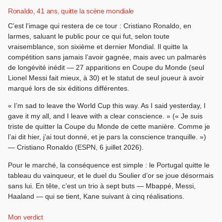
Ronaldo, 41 ans, quitte la scène mondiale
C’est l’image qui restera de ce tour : Cristiano Ronaldo, en
larmes, saluant le public pour ce qui fut, selon toute
vraisemblance, son sixième et dernier Mondial. Il quitte la
compétition sans jamais l’avoir gagnée, mais avec un palmarès
de longévité inédit — 27 apparitions en Coupe du Monde (seul
Lionel Messi fait mieux, à 30) et le statut de seul joueur à avoir
marqué lors de six éditions différentes.
« I’m sad to leave the World Cup this way. As I said yesterday, I
gave it my all, and I leave with a clear conscience. » (« Je suis
triste de quitter la Coupe du Monde de cette manière. Comme je
l’ai dit hier, j’ai tout donné, et je pars la conscience tranquille. »)
— Cristiano Ronaldo (ESPN, 6 juillet 2026).
Pour le marché, la conséquence est simple : le Portugal quitte le
tableau du vainqueur, et le duel du Soulier d’or se joue désormais
sans lui. En tête, c’est un trio à sept buts — Mbappé, Messi,
Haaland — qui se tient, Kane suivant à cinq réalisations.
Mon verdict