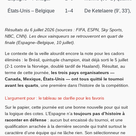
États-Unis – Belgique
1–4
De Ketelaere (9′, 33′), V
Résultats du 6 juillet 2026 (sources : FIFA, ESPN, Sky Sports,
NBC, CNN). Les deux vainqueurs se retrouveront en quart de
finale (Espagne–Belgique, 10 juillet).
Le contexte de la veille alourdit encore la note pour les cadors
éliminés : le Brésil, quintuple champion, était déjà sorti le 5 juillet
(2-1 contre la Norvège, doublé tardif de Haaland). Résultat, au
terme de cette journée,
les trois pays organisateurs —
Canada, Mexique, États-Unis — ont tous quitté le tournoi
avant les quarts
, une première dans l’histoire de la compétition.
L’argument pour : le tableau se clarifie pour les favoris
Sur le papier, cette journée est une bonne nouvelle pour qui suit
la logique des cotes. L’Espagne n’a
toujours pas d’histoire à
raconter en défense
: aucun but encaissé du tournoi, et une
qualification arrachée à la dernière seconde qui trahit surtout le
caractère d’une équipe qui ne lâche rien. Son sélectionneur ne