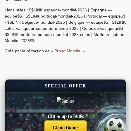
Liens utiles : $$LINK espagne-mondial-2026 | Espagne —
équipe$$ · $$LINK portugal-mondial-2026 | Portugal — équipe$$
· $$LINK belgique-mondial-2026 | Belgique — équipe$$ · $$LINK
cotes-vainqueur-coupe-du-monde-2026 | Cotes du vainqueur$$ ·
$$LINK meilleurs-buteurs-mondial-2026-cotes | Meilleurs buteurs
Mondial 2026$$
Créé par la rédaction de
« Prono Mondial »
.
SPECIAL OFFER
130% up to 500€
Claim Bonus